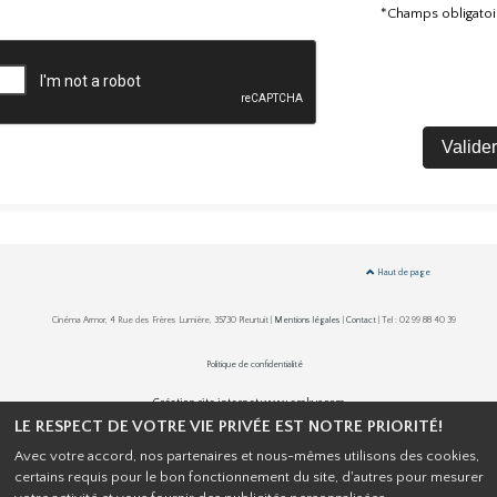
*Champs obligatoi
Valider
Haut de page
Cinéma Armor, 4 Rue des Frères Lumière, 35730 Pleurtuit |
Mentions légales
|
Contact
| Tel : 02 99 88 40 39
Politique de confidentialité
Création site internet www.erakys.com
LE RESPECT DE VOTRE VIE PRIVÉE EST NOTRE PRIORITÉ!
Avec votre accord, nos partenaires et nous-mêmes utilisons des cookies,
certains requis pour le bon fonctionnement du site, d'autres pour mesurer