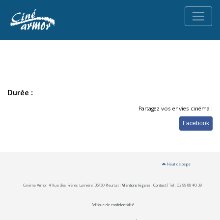
Durée :
Partagez vos envies cinéma :
Facebook
Haut de page
Cinéma Armor, 4 Rue des Frères Lumière, 35730 Pleurtuit |
Mentions légales
|
Contact
| Tel : 02 99 88 40 39
Politique de confidentialité