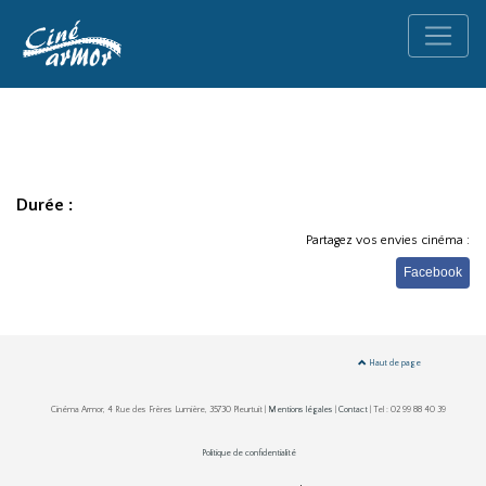
Durée :
Partagez vos envies cinéma :
Facebook
Haut de page
Cinéma Armor, 4 Rue des Frères Lumière, 35730 Pleurtuit |
Mentions légales
|
Contact
| Tel : 02 99 88 40 39
Politique de confidentialité