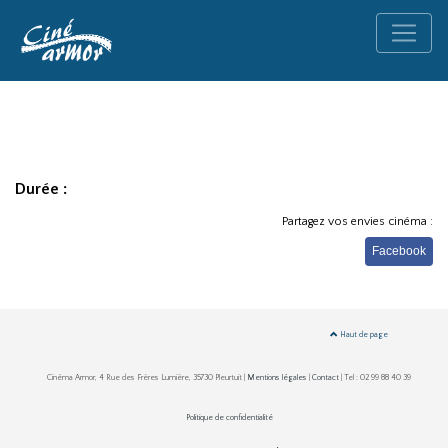
Durée :
Partagez vos envies cinéma :
Facebook
Haut de page
Cinéma Armor, 4 Rue des Frères Lumière, 35730 Pleurtuit |
Mentions légales
|
Contact
| Tel : 02 99 88 40 39
Politique de confidentialité