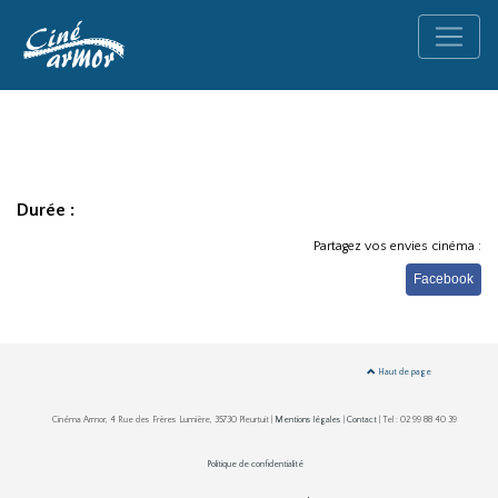
Durée :
Partagez vos envies cinéma :
Facebook
Haut de page
Cinéma Armor, 4 Rue des Frères Lumière, 35730 Pleurtuit |
Mentions légales
|
Contact
| Tel : 02 99 88 40 39
Politique de confidentialité