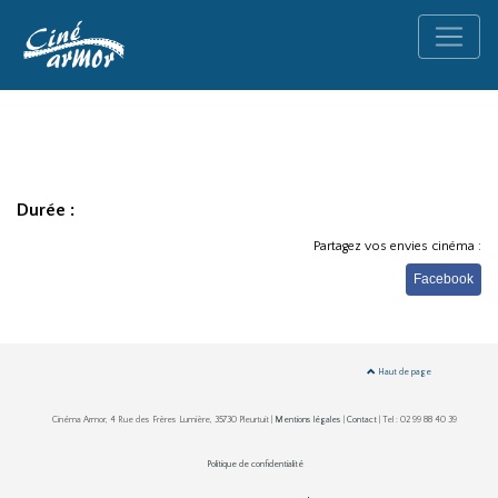
Durée :
Partagez vos envies cinéma :
Facebook
Haut de page
Cinéma Armor, 4 Rue des Frères Lumière, 35730 Pleurtuit |
Mentions légales
|
Contact
| Tel : 02 99 88 40 39
Politique de confidentialité