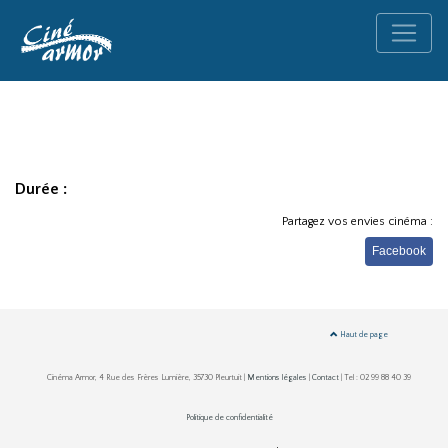
Durée :
Partagez vos envies cinéma :
Facebook
Haut de page
Cinéma Armor, 4 Rue des Frères Lumière, 35730 Pleurtuit |
Mentions légales
|
Contact
| Tel : 02 99 88 40 39
Politique de confidentialité